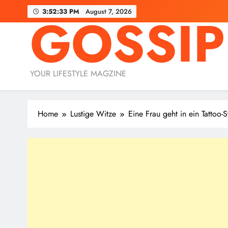
Skip
3:52:34 PM
August 7, 2026
GOSSIP
to
content
YOUR LIFESTYLE MAGZINE
Home
Lustige Witze
Eine Frau geht in ein Tattoo-