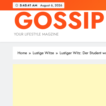
Skip
5:45:42 AM
August 6, 2026
GOSSIP
to
content
YOUR LIFESTYLE MAGZINE
Home
Lustige Witze
Lustiger Witz: Der Student w